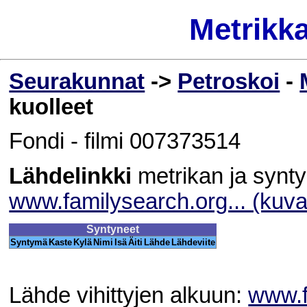
Metrikk
Seurakunnat
->
Petroskoi
-
kuolleet
Fondi - filmi 007373514
Lähdelinkki
metrikan ja synty
www.familysearch.org... (kuv
Syntyneet
Syntymä
Kaste
Kylä
Nimi
Isä
Äiti
Lähde
Lähdeviite
Lähde vihittyjen alkuun:
www.f