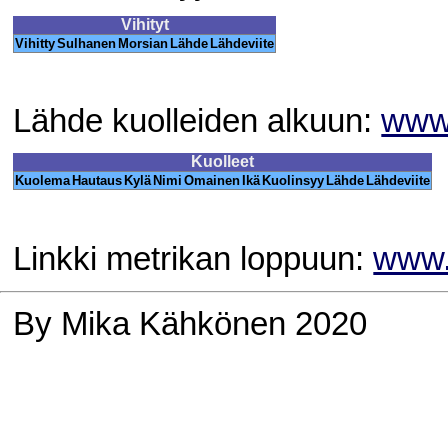
Vihityt
Vihitty
Sulhanen
Morsian
Lähde
Lähdeviite
Lähde kuolleiden alkuun:
www.
Kuolleet
Kuolema
Hautaus
Kylä
Nimi
Omainen
Ikä
Kuolinsyy
Lähde
Lähdeviite
Linkki metrikan loppuun:
www.
By Mika Kähkönen 2020