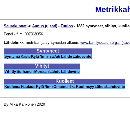
Metrikka
Seurakunnat
->
Aunus (ujesti)
-
Tuulos
- 1882 syntyneet, vihityt, kuolle
Fondi - filmi 007368356
Lähdelinkki
metrikan ja syntyneiden alkuun:
www.familysearch.org... (kuv
Syntyneet
Syntymä
Kaste
Kylä
Nimi
Isä
Äiti
Lähde
Lähdeviite
Vihityt
Vihitty
Sulhanen
Morsian
Lähde
Lähdeviite
Kuolleet
Kuolema
Hautaus
Kylä
Nimi
Omainen
Ikä
Kuolinsyy
Lähde
Lähdeviite
By Mika Kähkönen 2020