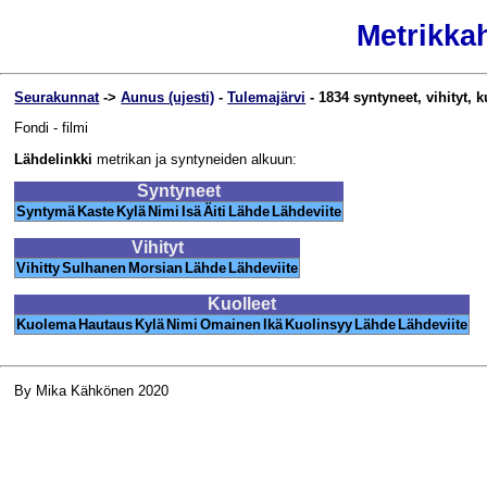
Metrikka
Seurakunnat
->
Aunus (ujesti)
-
Tulemajärvi
- 1834 syntyneet, vihityt, k
Fondi - filmi
Lähdelinkki
metrikan ja syntyneiden alkuun:
Syntyneet
Syntymä
Kaste
Kylä
Nimi
Isä
Äiti
Lähde
Lähdeviite
Vihityt
Vihitty
Sulhanen
Morsian
Lähde
Lähdeviite
Kuolleet
Kuolema
Hautaus
Kylä
Nimi
Omainen
Ikä
Kuolinsyy
Lähde
Lähdeviite
By Mika Kähkönen 2020